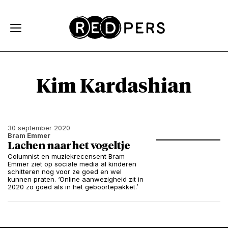
Skip and go to content
Directly to navigation
Kim Kardashian
30 september 2020
Bram Emmer
Lachen naar het vogeltje
Columnist en muziekrecensent Bram
Emmer ziet op sociale media al kinderen
schitteren nog voor ze goed en wel
kunnen praten. ‘Online aanwezigheid zit in
2020 zo goed als in het geboortepakket.’