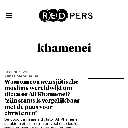
Skip and go to content
Directly to navigation
khamenei
10 april 2026
Zahra Menguellati
Waarom rouwen sjiitische
moslims wereldwijd om
dictator Ali Khamenei?
‘Zijn status is vergelijkbaar
met de paus voor
christenen’
De dood van Iraans dictator Ali Khamenei
maakte niet alleen in Iran veel emoties los.
Naast blijdschap en feest was er ook