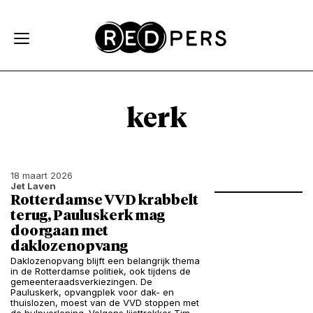
Skip and go to content
Directly to navigation
kerk
18 maart 2026
Jet Laven
Rotterdamse VVD krabbelt
terug, Pauluskerk mag
doorgaan met
daklozenopvang
Daklozenopvang blijft een belangrijk thema
in de Rotterdamse politiek, ook tijdens de
gemeenteraadsverkiezingen. De
Pauluskerk, opvangplek voor dak- en
thuislozen, moest van de VVD stoppen met