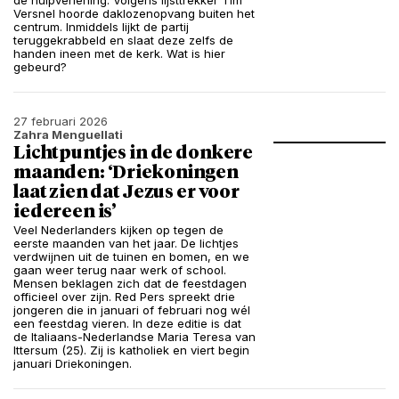
de hulpverlening. Volgens lijsttrekker Tim
Versnel hoorde daklozenopvang buiten het
centrum. Inmiddels lijkt de partij
teruggekrabbeld en slaat deze zelfs de
handen ineen met de kerk. Wat is hier
gebeurd?
27 februari 2026
Zahra Menguellati
Lichtpuntjes in de donkere
maanden: ‘Driekoningen
laat zien dat Jezus er voor
iedereen is’
Veel Nederlanders kijken op tegen de
eerste maanden van het jaar. De lichtjes
verdwijnen uit de tuinen en bomen, en we
gaan weer terug naar werk of school.
Mensen beklagen zich dat de feestdagen
officieel over zijn. Red Pers spreekt drie
jongeren die in januari of februari nog wél
een feestdag vieren. In deze editie is dat
de Italiaans-Nederlandse Maria Teresa van
Ittersum (25). Zij is katholiek en viert begin
januari Driekoningen.