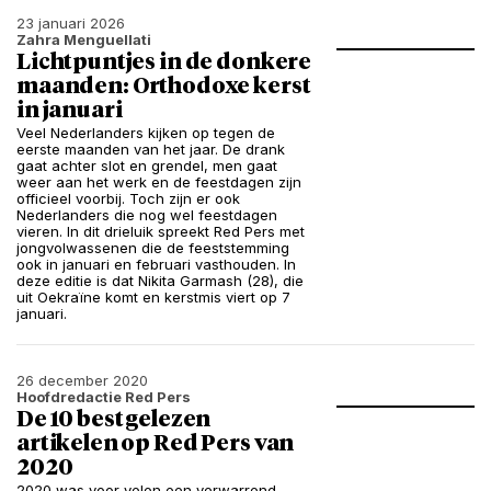
23 januari 2026
Zahra Menguellati
Lichtpuntjes in de donkere
maanden: Orthodoxe kerst
in januari
Veel Nederlanders kijken op tegen de
eerste maanden van het jaar. De drank
gaat achter slot en grendel, men gaat
weer aan het werk en de feestdagen zijn
officieel voorbij. Toch zijn er ook
Nederlanders die nog wel feestdagen
vieren. In dit drieluik spreekt Red Pers met
jongvolwassenen die de feeststemming
ook in januari en februari vasthouden. In
deze editie is dat Nikita Garmash (28), die
uit Oekraïne komt en kerstmis viert op 7
januari.
26 december 2020
Hoofdredactie Red Pers
De 10 best gelezen
artikelen op Red Pers van
2020
2020 was voor velen een verwarrend,