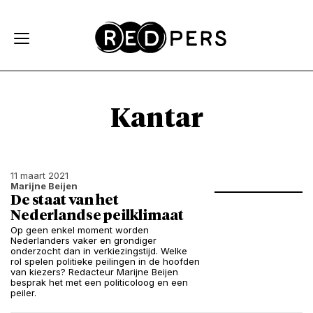
Skip and go to content
Directly to navigation
Kantar
11 maart 2021
Marijne Beijen
De staat van het
Nederlandse peilklimaat
Op geen enkel moment worden
Nederlanders vaker en grondiger
onderzocht dan in verkiezingstijd. Welke
rol spelen politieke peilingen in de hoofden
van kiezers? Redacteur Marijne Beijen
besprak het met een politicoloog en een
peiler.