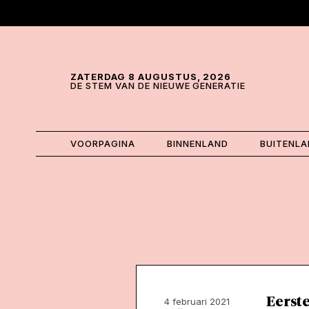
Skip and go to content
Directly to navigation
ZATERDAG 8 AUGUSTUS, 2026
DE STEM VAN DE NIEUWE GENERATIE
VOORPAGINA
BINNENLAND
BUITENL
Eerste
4 februari 2021