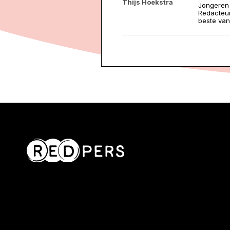
Thijs Hoekstra
Jongeren 
Redacteur
beste va