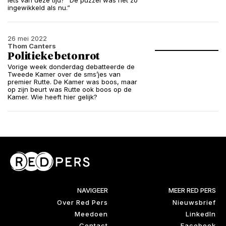
iets van deze tijd? “De puzzel was net zo
ingewikkeld als nu.”
26 mei 2022
Thom Canters
Politieke betonrot
Vorige week donderdag debatteerde de
Tweede Kamer over de sms’jes van
premier Rutte. De Kamer was boos, maar
op zijn beurt was Rutte ook boos op de
Kamer. Wie heeft hier gelijk?
NAVIGEER
MEER RED PERS
Over Red Pers
Nieuwsbrief
Meedoen
LinkedIn
Contact
Facebook