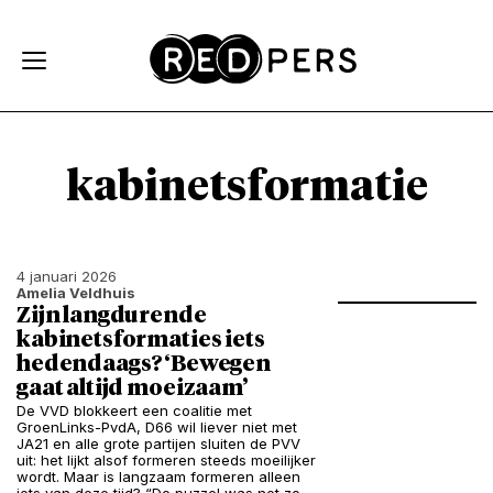
Skip and go to content
Directly to navigation
kabinetsformatie
4 januari 2026
Amelia Veldhuis
Zijn langdurende
kabinetsformaties iets
hedendaags? ‘Bewegen
gaat altijd moeizaam’
De VVD blokkeert een coalitie met
GroenLinks-PvdA, D66 wil liever niet met
JA21 en alle grote partijen sluiten de PVV
uit: het lijkt alsof formeren steeds moeilijker
wordt. Maar is langzaam formeren alleen