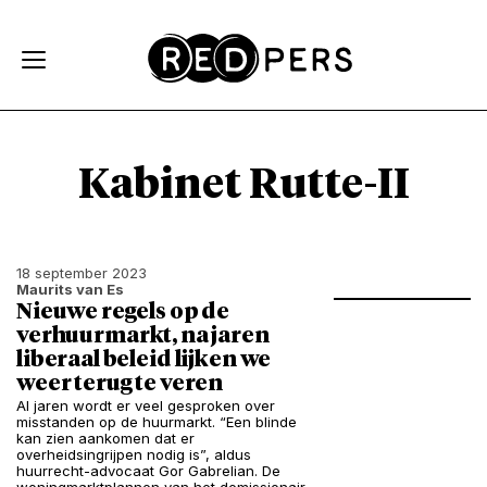
Skip and go to content
Directly to navigation
Kabinet Rutte-II
18 september 2023
Maurits van Es
Nieuwe regels op de
verhuurmarkt, na jaren
liberaal beleid lijken we
weer terug te veren
Al jaren wordt er veel gesproken over
misstanden op de huurmarkt. “Een blinde
kan zien aankomen dat er
overheidsingrijpen nodig is”, aldus
huurrecht-advocaat Gor Gabrelian. De