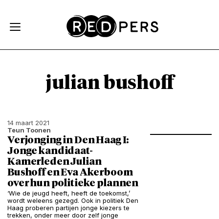
Skip and go to content
Directly to navigation
julian bushoff
14 maart 2021
Teun Toonen
Verjonging in Den Haag I:
Jonge kandidaat-
Kamerleden Julian
Bushoff en Eva Akerboom
over hun politieke plannen
‘Wie de jeugd heeft, heeft de toekomst,’
wordt weleens gezegd. Ook in politiek Den
Haag proberen partijen jonge kiezers te
trekken, onder meer door zelf jonge