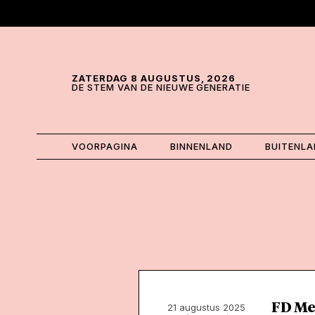
Skip and go to content
Directly to navigation
ZATERDAG 8 AUGUSTUS, 2026
DE STEM VAN DE NIEUWE GENERATIE
VOORPAGINA
BINNENLAND
BUITENL
FD Med
21 augustus 2025