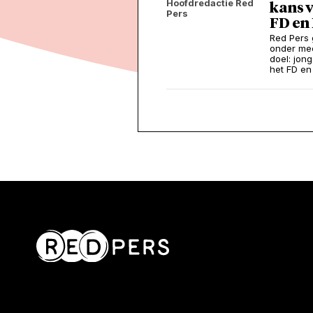
Hoofdredactie Red
kans v
Pers
FD en
Red Pers
onder mee
doel: jon
het FD en