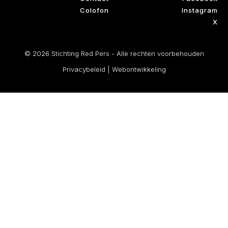
Colofon
Instagram
X
© 2026 Stichting Red Pers - Alle rechten voorbehouden
Privacybeleid
|
Webontwikkeling