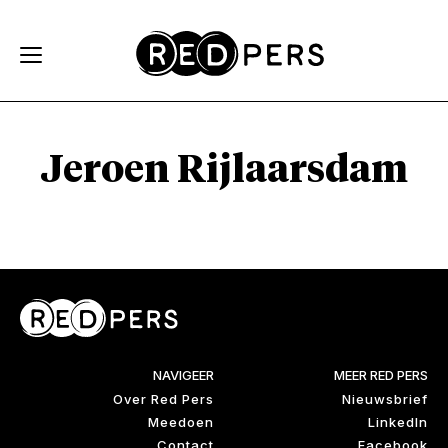
Skip and go to content
Directly to navigation
Jeroen Rijlaarsdam
NAVIGEER
MEER RED PERS
Over Red Pers
Nieuwsbrief
Meedoen
LinkedIn
Contact
Facebook