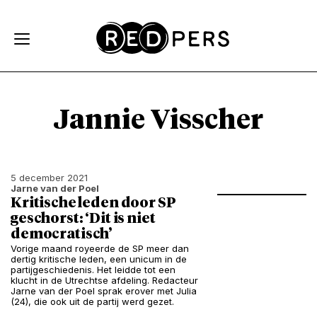
Skip and go to content
Directly to navigation
Jannie Visscher
5 december 2021
Jarne van der Poel
Kritische leden door SP
geschorst: ‘Dit is niet
democratisch’
Vorige maand royeerde de SP meer dan
dertig kritische leden, een unicum in de
partijgeschiedenis. Het leidde tot een
klucht in de Utrechtse afdeling. Redacteur
Jarne van der Poel sprak erover met Julia
(24), die ook uit de partij werd gezet.