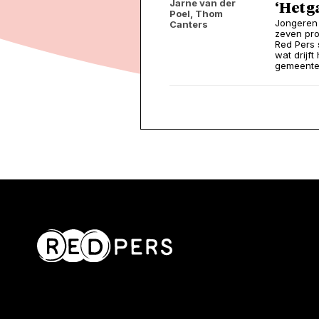
Jarne van der
‘Het g
Poel, Thom
Jongeren 
Canters
zeven pro
Red Pers 
wat drijf
gemeentep