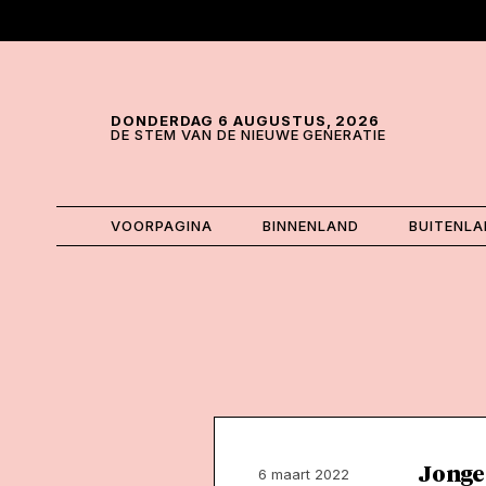
Skip and go to content
Directly to navigation
DONDERDAG 6 AUGUSTUS, 2026
DE STEM VAN DE NIEUWE GENERATIE
VOORPAGINA
BINNENLAND
BUITENL
Jonge
6 maart 2022