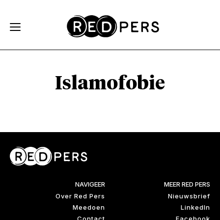
Skip and go to content
Directly to navigation
Islamofobie
NAVIGEER
MEER RED PERS
Over Red Pers
Nieuwsbrief
Meedoen
LinkedIn
Contact
Facebook