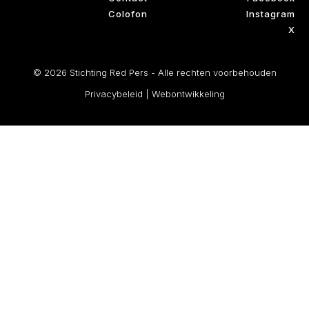
Colofon
Instagram
X
© 2026 Stichting Red Pers - Alle rechten voorbehouden
Privacybeleid
|
Webontwikkeling