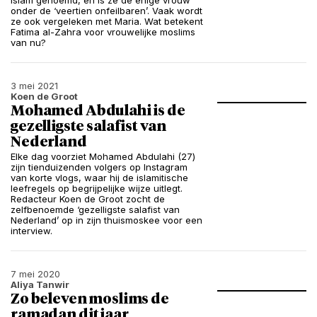
islam genoemd, en is ze de enige vrouw
onder de ‘veertien onfeilbaren’. Vaak wordt
ze ook vergeleken met Maria. Wat betekent
Fatima al-Zahra voor vrouwelijke moslims
van nu?
3 mei 2021
Koen de Groot
Mohamed Abdulahi is de
gezelligste salafist van
Nederland
Elke dag voorziet Mohamed Abdulahi (27)
zijn tienduizenden volgers op Instagram
van korte vlogs, waar hij de islamitische
leefregels op begrijpelijke wijze uitlegt.
Redacteur Koen de Groot zocht de
zelfbenoemde ‘gezelligste salafist van
Nederland’ op in zijn thuismoskee voor een
interview.
7 mei 2020
Aliya Tanwir
Zo beleven moslims de
ramadan dit jaar