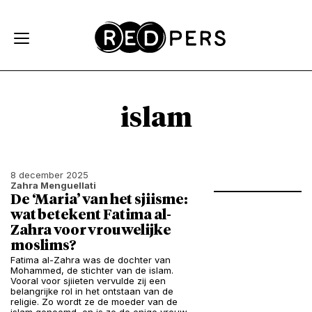
Skip and go to content
Directly to navigation
islam
8 december 2025
Zahra Menguellati
De ‘Maria’ van het sjiisme:
wat betekent Fatima al-
Zahra voor vrouwelijke
moslims?
Fatima al-Zahra was de dochter van
Mohammed, de stichter van de islam.
Vooral voor sjiieten vervulde zij een
belangrijke rol in het ontstaan van de
religie. Zo wordt ze de moeder van de