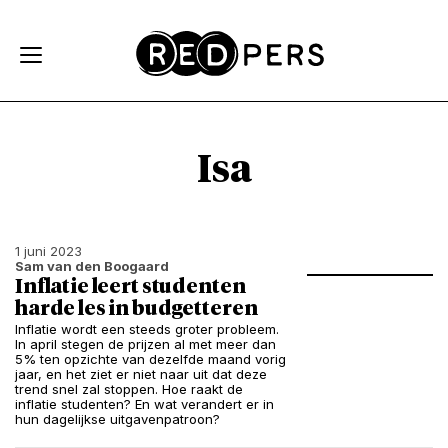
Skip and go to content
Directly to navigation
Isa
1 juni 2023
Sam van den Boogaard
Inflatie leert studenten
harde les in budgetteren
Inflatie wordt een steeds groter probleem.
In april stegen de prijzen al met meer dan
5% ten opzichte van dezelfde maand vorig
jaar, en het ziet er niet naar uit dat deze
trend snel zal stoppen. Hoe raakt de
inflatie studenten? En wat verandert er in
hun dagelijkse uitgavenpatroon?