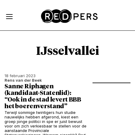
Skip and go to content
Directly to navigation
IJsselvallei
18 februari 2023
Rens van der Beek
Sanne Riphagen
(kandidaat-Statenlid):
“Ook in de stad levert BBB
het boerenverstand”
Terwijl sommige twintigers hun studie
nauwelijks hebben afgerond, kiest een
groep jonge politici in spe er juist bewust
voor om zich verkiesbaar te stellen voor de
aanstaande Provinciale