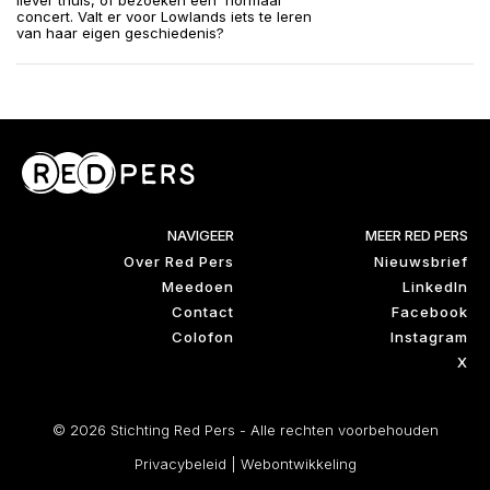
liever thuis, of bezoeken een 'normaal’
concert. Valt er voor Lowlands iets te leren
van haar eigen geschiedenis?
NAVIGEER
MEER RED PERS
Over Red Pers
Nieuwsbrief
Meedoen
LinkedIn
Contact
Facebook
Colofon
Instagram
X
© 2026 Stichting Red Pers - Alle rechten voorbehouden
Privacybeleid
|
Webontwikkeling