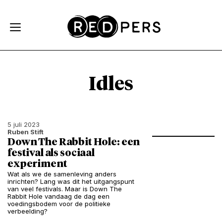
Skip and go to content
Directly to navigation
Idles
5 juli 2023
Ruben Stift
Down The Rabbit Hole: een
festival als sociaal
experiment
Wat als we de samenleving anders
inrichten? Lang was dit het uitgangspunt
van veel festivals. Maar is Down The
Rabbit Hole vandaag de dag een
voedingsbodem voor de politieke
verbeelding?