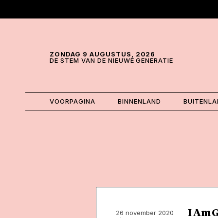
Skip and go to content
Directly to navigation
ZONDAG 9 AUGUSTUS, 2026
DE STEM VAN DE NIEUWE GENERATIE
VOORPAGINA
BINNENLAND
BUITENL
I Am G
26 november 2020