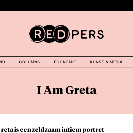
AND
COLUMNS
ECONOMIE
KUNST & MEDIA
I Am Greta
reta is een zeldzaam intiem portret