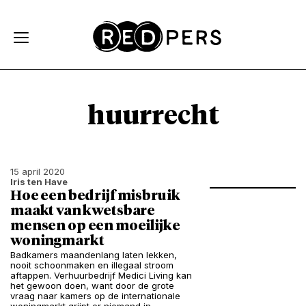
Skip and go to content
Directly to navigation
huurrecht
15 april 2020
Iris ten Have
Hoe een bedrijf misbruik
maakt van kwetsbare
mensen op een moeilijke
woningmarkt
Badkamers maandenlang laten lekken,
nooit schoonmaken en illegaal stroom
aftappen. Verhuurbedrijf Medici Living kan
het gewoon doen, want door de grote
vraag naar kamers op de internationale