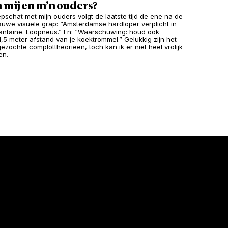
 mij en m’n ouders?
epschat met mijn ouders volgt de laatste tijd de ene na de
auwe visuele grap: “Amsterdamse hardloper verplicht in
antaine. Loopneus.” En: “Waarschuwing: houd ook
1,5 meter afstand van je koektrommel.” Gelukkig zijn het
ezochte complottheorieën, toch kan ik er niet heel vrolijk
en.