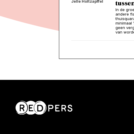
Jelle Holtzapffel
tussen
In de gro
andere fl
thuisquar
minimaal 
geen verg
van word