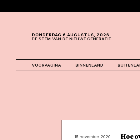
Skip and go to content
Directly to navigation
DONDERDAG 6 AUGUSTUS, 2026
DE STEM VAN DE NIEUWE GENERATIE
VOORPAGINA
BINNENLAND
BUITENL
Hoe o
15 november 2020