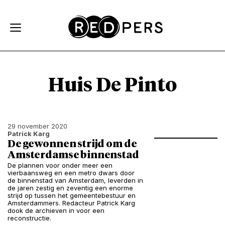
Skip and go to content
Directly to navigation
Huis De Pinto
29 november 2020
Patrick Karg
De gewonnen strijd om de
Amsterdamse binnenstad
De plannen voor onder meer een
vierbaansweg en een metro dwars door
de binnenstad van Amsterdam, leverden in
de jaren zestig en zeventig een enorme
strijd op tussen het gemeentebestuur en
Amsterdammers. Redacteur Patrick Karg
dook de archieven in voor een
reconstructie.