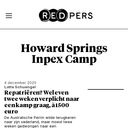
Skip and go to content
Directly to navigation
Howard Springs
Inpex Camp
4 december 2020
Lotte Schuengel
Repatriëren? Wel even
twee weken verplicht naar
een kamp graag, à 1500
euro
De Australische Perrin wilde terugkeren
naar zijn vaderland, maar moest twee
weken gedwongen naar een