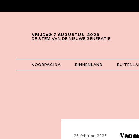
Skip and go to content
Directly to navigation
VRIJDAG 7 AUGUSTUS, 2026
DE STEM VAN DE NIEUWE GENERATIE
VOORPAGINA
BINNENLAND
BUITENL
Van mi
26 februari 2026