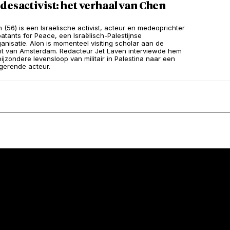
desactivist: het verhaal van Chen
 (56) is een Israëlische activist, acteur en medeoprichter
tants for Peace, een Israëlisch-Palestijnse
anisatie. Alon is momenteel visiting scholar aan de
eit van Amsterdam. Redacteur Jet Laven interviewde hem
bijzondere levensloop van militair in Palestina naar een
gerende acteur.