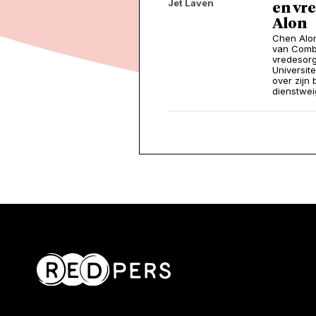
Jet Laven
en vre
Alon
Chen Alon
van Comba
vredesorg
Universit
over zijn 
dienstwei