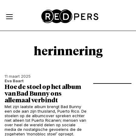
Skip and go to content
Directly to navigation
herinnering
11 maart 2025
Eva Baart
Hoe de stoel op het album
van Bad Bunny ons
allemaal verbindt
Met zijn laatste album brengt Bad Bunny
een ode aan zijn thuisland, Puerto Rico. De
stoelen op de albumcover spreken echter
niet alleen tot Puerto Ricanen; mensen van
over heel de wereld delen op sociale
media de nostalgische gevoelens die de
zogeheten ‘monobloc stoel’ oproept.