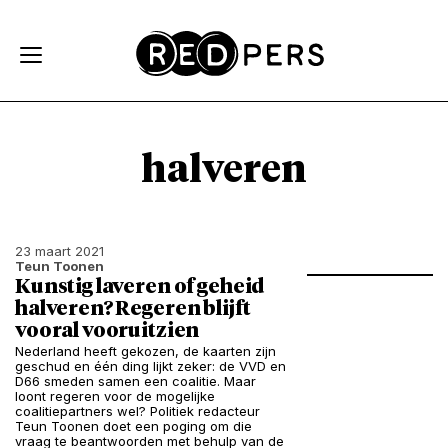
Skip and go to content
Directly to navigation
halveren
23 maart 2021
Teun Toonen
Kunstig laveren of geheid
halveren? Regeren blijft
vooral vooruitzien
Nederland heeft gekozen, de kaarten zijn
geschud en één ding lijkt zeker: de VVD en
D66 smeden samen een coalitie. Maar
loont regeren voor de mogelijke
coalitiepartners wel? Politiek redacteur
Teun Toonen doet een poging om die
vraag te beantwoorden met behulp van de