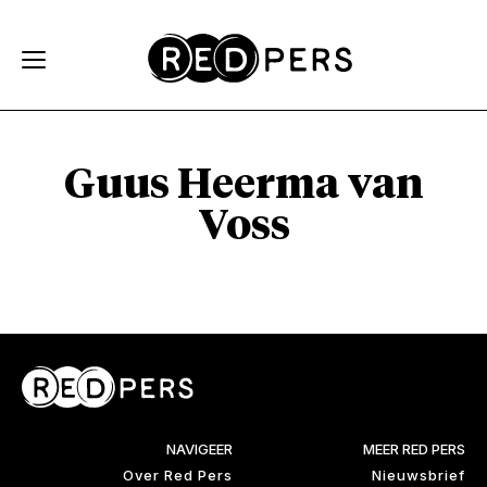
Skip and go to content
Directly to navigation
Guus Heerma van
Voss
NAVIGEER
MEER RED PERS
Over Red Pers
Nieuwsbrief