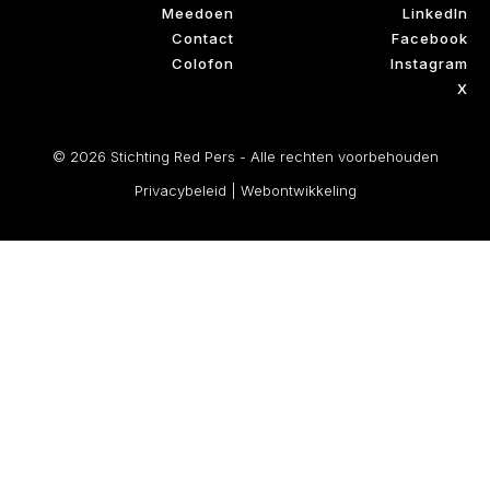
Meedoen
LinkedIn
Contact
Facebook
Colofon
Instagram
X
© 2026 Stichting Red Pers - Alle rechten voorbehouden
Privacybeleid
|
Webontwikkeling