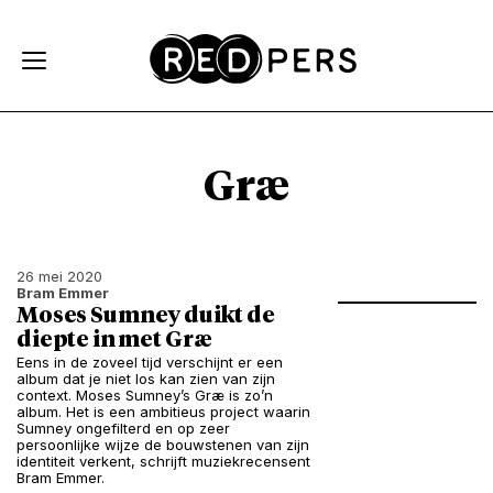
Skip and go to content
Directly to navigation
Græ
26 mei 2020
Bram Emmer
Moses Sumney duikt de
diepte in met Græ
Eens in de zoveel tijd verschijnt er een
album dat je niet los kan zien van zijn
context. Moses Sumney’s Græ is zo’n
album. Het is een ambitieus project waarin
Sumney ongefilterd en op zeer
persoonlijke wijze de bouwstenen van zijn
identiteit verkent, schrijft muziekrecensent
Bram Emmer.