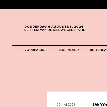
Skip and go to content
Directly to navigation
DONDERDAG 6 AUGUSTUS, 2026
DE STEM VAN DE NIEUWE GENERATIE
VOORPAGINA
BINNENLAND
BUITENL
De Vo
30 mei 2021