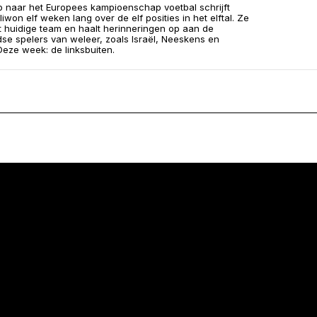
p naar het Europees kampioenschap voetbal schrijft
liwon elf weken lang over de elf posities in het elftal. Ze
et huidige team en haalt herinneringen op aan de
se spelers van weleer, zoals Israël, Neeskens en
 Deze week: de linksbuiten.