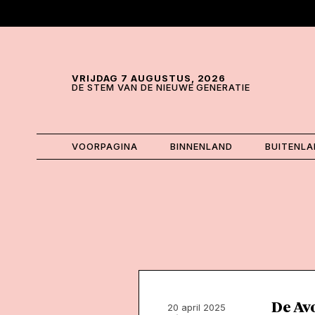
Skip and go to content
Directly to navigation
VRIJDAG 7 AUGUSTUS, 2026
DE STEM VAN DE NIEUWE GENERATIE
VOORPAGINA
BINNENLAND
BUITENL
De Av
20 april 2025