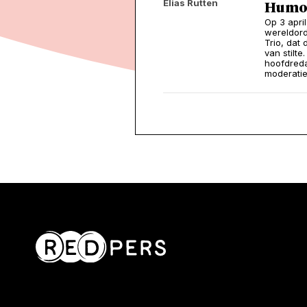
Elias Rutten
Humor
Op 3 apri
wereldord
Trio, dat
van stilte
hoofdreda
moderatie