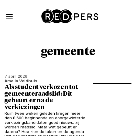
Skip and go to content
Directly to navigation
gemeente
7 april 2026
Amelia Veldhuis
Als student verkozen tot
gemeenteraadslid: Dit
gebeurt er na de
verkiezingen
Ruim twee weken geleden kregen meer
dan 8.600 beginnende en doorgewinterde
verkiezingskandidaten goed nieuws: zij
worden raadslid. Maar wat gebeurt er
daarna? Hoe zien de taken en de agenda