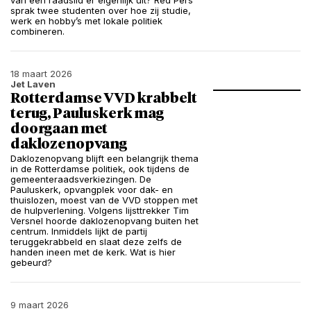
van een raadslid er eigenlijk uit? Red Pers
sprak twee studenten over hoe zij studie,
werk en hobby’s met lokale politiek
combineren.
18 maart 2026
Jet Laven
Rotterdamse VVD krabbelt
terug, Pauluskerk mag
doorgaan met
daklozenopvang
Daklozenopvang blijft een belangrijk thema
in de Rotterdamse politiek, ook tijdens de
gemeenteraadsverkiezingen. De
Pauluskerk, opvangplek voor dak- en
thuislozen, moest van de VVD stoppen met
de hulpverlening. Volgens lijsttrekker Tim
Versnel hoorde daklozenopvang buiten het
centrum. Inmiddels lijkt de partij
teruggekrabbeld en slaat deze zelfs de
handen ineen met de kerk. Wat is hier
gebeurd?
9 maart 2026