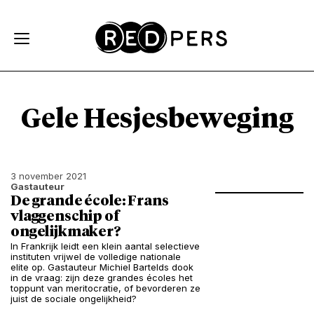
Skip and go to content
Directly to navigation
Gele Hesjesbeweging
3 november 2021
Gastauteur
De grande école: Frans
vlaggenschip of
ongelijkmaker?
In Frankrijk leidt een klein aantal selectieve
instituten vrijwel de volledige nationale
elite op. Gastauteur Michiel Bartelds dook
in de vraag: zijn deze grandes écoles het
toppunt van meritocratie, of bevorderen ze
juist de sociale ongelijkheid?