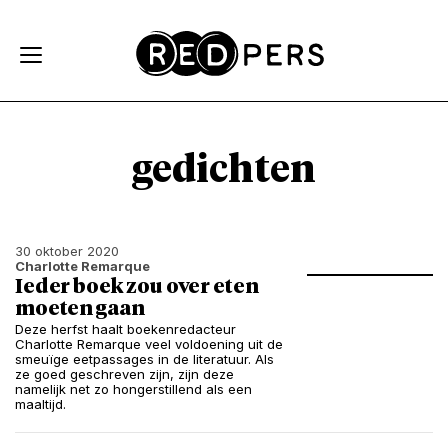
Skip and go to content
Directly to navigation
gedichten
30 oktober 2020
Charlotte Remarque
Ieder boek zou over eten
moeten gaan
Deze herfst haalt boekenredacteur
Charlotte Remarque veel voldoening uit de
smeuïge eetpassages in de literatuur. Als
ze goed geschreven zijn, zijn deze
namelijk net zo hongerstillend als een
maaltijd.