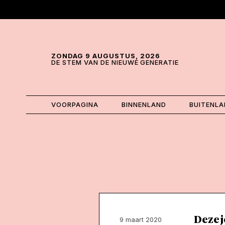
Skip and go to content
Directly to navigation
ZONDAG 9 AUGUSTUS, 2026
DE STEM VAN DE NIEUWE GENERATIE
VOORPAGINA
BINNENLAND
BUITENL
Deze j
9 maart 2020