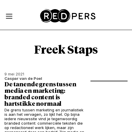
Skip and go to content
Directly to navigation
Freek Staps
9 mei 2021
Caspar van de Poel
De tanende grens tussen
media en marketing:
branded content is
hartstikke normaal
De grens tussen marketing en journalistiek
is aan het vervagen, zo lijkt het. Op bijna
iedere nieuwssite vind je tegenwoordig
branded content: commerciële teksten die
op redactioneel werk lijken, maar zijn