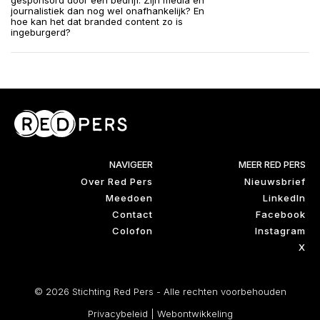
gesponsord door een bedrijf. Zijn media en
journalistiek dan nog wel onafhankelijk? En
hoe kan het dat branded content zo is
ingeburgerd?
NAVIGEER
MEER RED PERS
Over Red Pers
Nieuwsbrief
Meedoen
LinkedIn
Contact
Facebook
Colofon
Instagram
X
© 2026 Stichting Red Pers - Alle rechten voorbehouden
Privacybeleid
|
Webontwikkeling