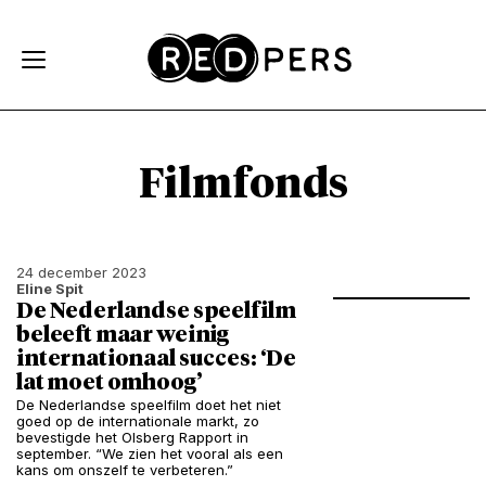
Skip and go to content
Directly to navigation
Filmfonds
24 december 2023
Eline Spit
De Nederlandse speelfilm
beleeft maar weinig
internationaal succes: ‘De
lat moet omhoog’
De Nederlandse speelfilm doet het niet
goed op de internationale markt, zo
bevestigde het Olsberg Rapport in
september. “We zien het vooral als een
kans om onszelf te verbeteren.”