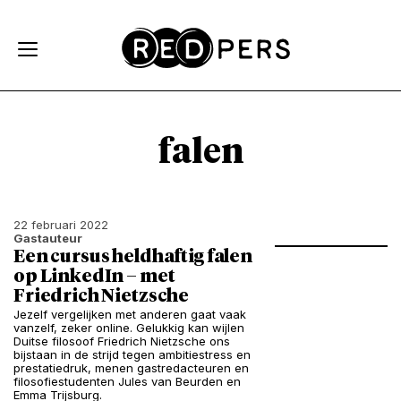
Skip and go to content
Directly to navigation
falen
22 februari 2022
Gastauteur
Een cursus heldhaftig falen
op LinkedIn – met
Friedrich Nietzsche
Jezelf vergelijken met anderen gaat vaak
vanzelf, zeker online. Gelukkig kan wijlen
Duitse filosoof Friedrich Nietzsche ons
bijstaan in de strijd tegen ambitiestress en
prestatiedruk, menen gastredacteuren en
filosofiestudenten Jules van Beurden en
Emma Trijsburg.