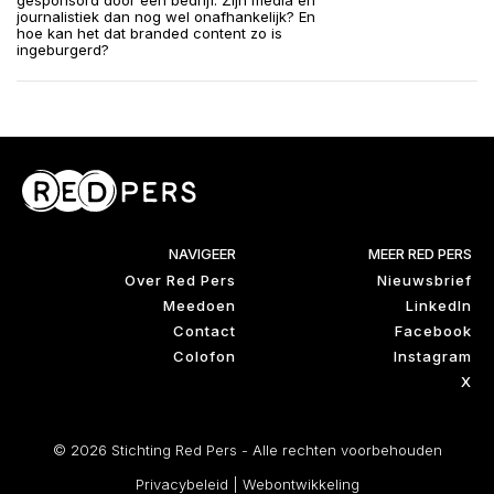
gesponsord door een bedrijf. Zijn media en
journalistiek dan nog wel onafhankelijk? En
hoe kan het dat branded content zo is
ingeburgerd?
NAVIGEER
MEER RED PERS
Over Red Pers
Nieuwsbrief
Meedoen
LinkedIn
Contact
Facebook
Colofon
Instagram
X
© 2026 Stichting Red Pers - Alle rechten voorbehouden
Privacybeleid
|
Webontwikkeling