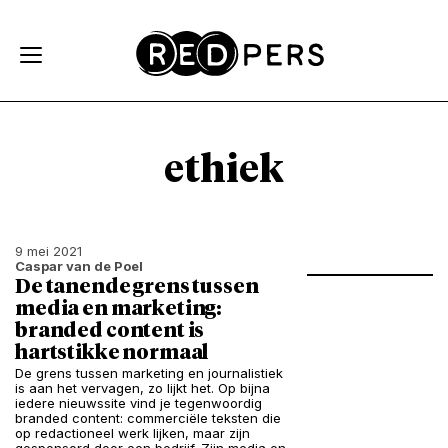
Skip and go to content
Directly to navigation
ethiek
9 mei 2021
Caspar van de Poel
De tanende grens tussen
media en marketing:
branded content is
hartstikke normaal
De grens tussen marketing en journalistiek
is aan het vervagen, zo lijkt het. Op bijna
iedere nieuwssite vind je tegenwoordig
branded content: commerciële teksten die
op redactioneel werk lijken, maar zijn