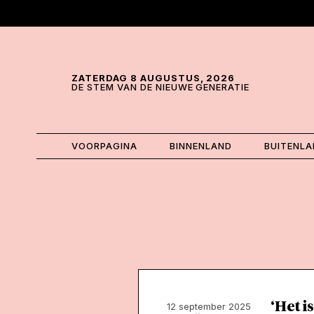
Skip and go to content
Directly to navigation
ZATERDAG 8 AUGUSTUS, 2026
DE STEM VAN DE NIEUWE GENERATIE
VOORPAGINA
BINNENLAND
BUITENL
‘Het i
12 september 2025