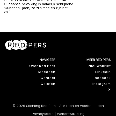
Cuba op te heffen. De situatie voor de
Cubaanse bevolking is namelijk schrijnend.
‘Cubanen lijden, ze zijn moe en zijn het
zat.’
NAVIGEER
MEER RED PERS
Over Red Pers
Nieuwsbrief
Meedoen
LinkedIn
Contact
Facebook
Colofon
Instagram
X
© 2026 Stichting Red Pers - Alle rechten voorbehouden
Privacybeleid
|
Webontwikkeling