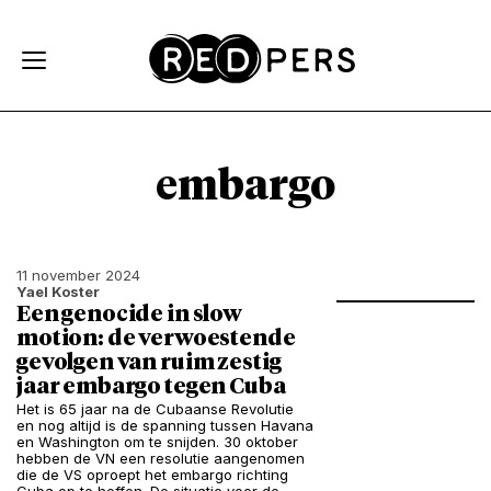
Skip and go to content
Directly to navigation
embargo
11 november 2024
Yael Koster
Een genocide in slow
motion: de verwoestende
gevolgen van ruim zestig
jaar embargo tegen Cuba
Het is 65 jaar na de Cubaanse Revolutie
en nog altijd is de spanning tussen Havana
en Washington om te snijden. 30 oktober
hebben de VN een resolutie aangenomen
die de VS oproept het embargo richting