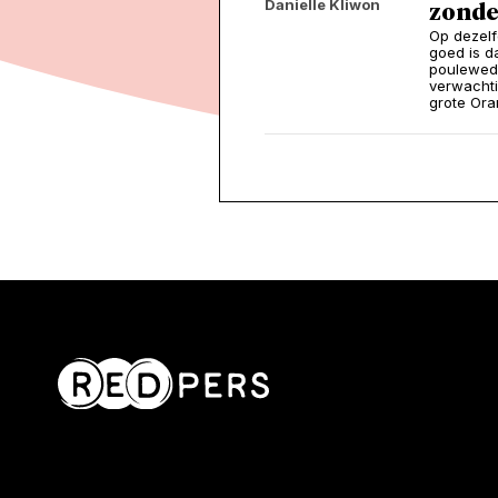
Danielle Kliwon
zonder
Op dezelf
goed is d
pouleweds
verwacht
grote Ora