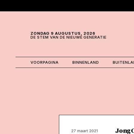
Skip and go to content
Directly to navigation
ZONDAG 9 AUGUSTUS, 2026
DE STEM VAN DE NIEUWE GENERATIE
VOORPAGINA
BINNENLAND
BUITENL
Jong 
27 maart 2021