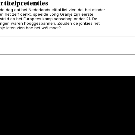
 titelpretenties
de dag dat het Nederlands elftal liet zien dat het minder
an het zelf denkt, speelde Jong Oranje zijn eerste
trijd op het Europees kampioenschap onder 21. De
ingen waren hooggespannen. Zouden de jonkies het
nje laten zien hoe het wél moet?