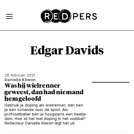
Skip and go to content
Directly to navigation
Edgar Davids
26 februari 2021
Danielle Kliwon
Was hij wielrenner
geweest, dan had niemand
hem geloofd
Gebruik je doping als wielrenner, dan ben
je een schande voor de sport. Als
profvoetballer ben je hoogstens een beetje
dom. Hoe zit het met doping in het voetbal?
Redacteur Danielle Kliwon legt het uit.