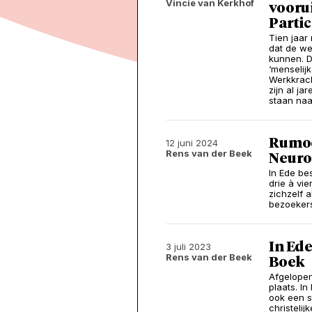
Vincie van Kerkhof
vooru
Parti
Tien jaar 
dat de we
kunnen. D
‘menselij
Werkkrach
zijn al j
staan naa
Rumoe
12 juni 2024
Rens van der Beek
Neuro
In Ede be
drie à vie
zichzelf a
bezoekers
In Ede
3 juli 2023
Rens van der Beek
Boek
Afgelopen
plaats. In
ook een s
christeli