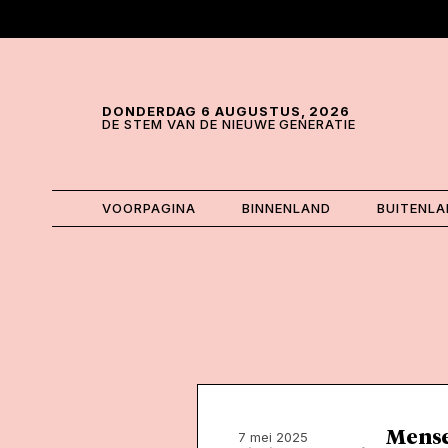
Skip and go to content
Directly to navigation
DONDERDAG 6 AUGUSTUS, 2026
DE STEM VAN DE NIEUWE GENERATIE
VOORPAGINA
BINNENLAND
BUITENL
Mense
7 mei 2025