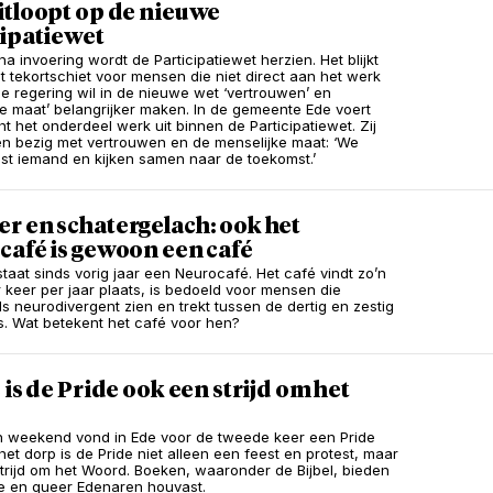
itloopt op de nieuwe
cipatiewet
na invoering wordt de Participatiewet herzien. Het blijkt
t tekortschiet voor mensen die niet direct aan het werk
e regering wil in de nieuwe wet ‘vertrouwen’ en
ke maat’ belangrijker maken. In de gemeente Ede voert
t het onderdeel werk uit binnen de Participatiewet. Zij
aren bezig met vertrouwen en de menselijke maat: ‘We
st iemand en kijken samen naar de toekomst.’
r en schatergelach: ook het
café is gewoon een café
staat sinds vorig jaar een Neurocafé. Het café vindt zo’n
r keer per jaar plaats, is bedoeld voor mensen die
ls neurodivergent zien en trekt tussen de dertig en zestig
. Wat betekent het café voor hen?
 is de Pride ook een strijd om het
 weekend vond in Ede voor de tweede keer een Pride
 het dorp is de Pride niet alleen een feest en protest, maar
trijd om het Woord. Boeken, waaronder de Bijbel, bieden
jke en queer Edenaren houvast.