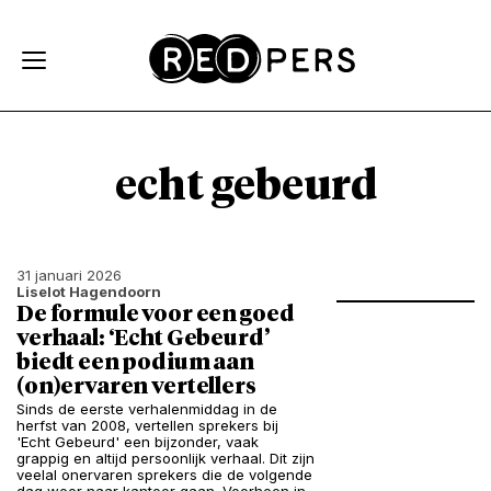
Skip and go to content
Directly to navigation
echt gebeurd
31 januari 2026
Liselot Hagendoorn
De formule voor een goed
verhaal: ‘Echt Gebeurd’
biedt een podium aan
(on)ervaren vertellers
Sinds de eerste verhalenmiddag in de
herfst van 2008, vertellen sprekers bij
'Echt Gebeurd' een bijzonder, vaak
grappig en altijd persoonlijk verhaal. Dit zijn
veelal onervaren sprekers die de volgende