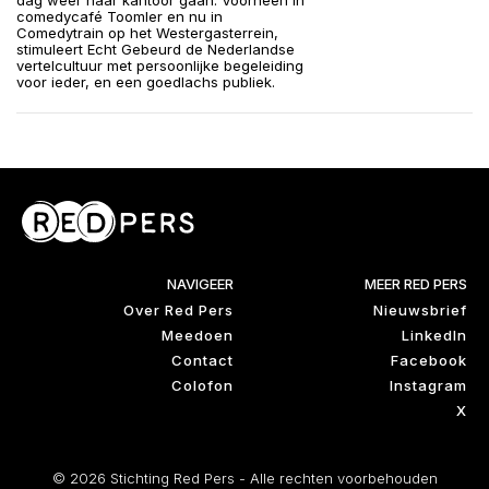
dag weer naar kantoor gaan. Voorheen in
comedycafé Toomler en nu in
Comedytrain op het Westergasterrein,
stimuleert Echt Gebeurd de Nederlandse
vertelcultuur met persoonlijke begeleiding
voor ieder, en een goedlachs publiek.
NAVIGEER
MEER RED PERS
Over Red Pers
Nieuwsbrief
Meedoen
LinkedIn
Contact
Facebook
Colofon
Instagram
X
© 2026 Stichting Red Pers - Alle rechten voorbehouden