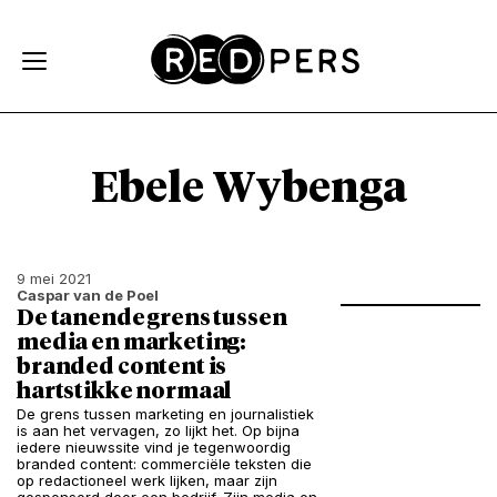
Skip and go to content
Directly to navigation
Ebele Wybenga
9 mei 2021
Caspar van de Poel
De tanende grens tussen
media en marketing:
branded content is
hartstikke normaal
De grens tussen marketing en journalistiek
is aan het vervagen, zo lijkt het. Op bijna
iedere nieuwssite vind je tegenwoordig
branded content: commerciële teksten die
op redactioneel werk lijken, maar zijn