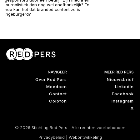
gesponsord door een bedrijf. Zijn media en
journalistiek dan nog wel onafhankelijk? En
hoe kan het dat branded content zo is
ingeburgerd?
NAVIGEER
MEER RED PERS
Over Red Pers
Nieuwsbrief
Meedoen
LinkedIn
Contact
Facebook
Colofon
Instagram
X
© 2026 Stichting Red Pers - Alle rechten voorbehouden
Privacybeleid
|
Webontwikkeling