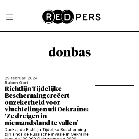
Skip and go to content
Directly to navigation
donbas
29 februari 2024
Ruben Oort
Richtlijn Tijdelijke
Bescherming creëert
onzekerheid voor
vluchtelingen uit Oekraïne:
‘Ze dreigen in
niemandsland te vallen’
Dankzij de Richtlijn Tijdelijke Bescherming
zijn sinds de Russische invasie in Oekraïne
rond de 100.000 Oekraïners en 3000