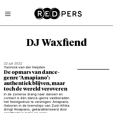
Skip and go to content
Directly to navigation
DJ Waxfiend
22 juli 2022
Yannick van der Heijden
De opmars van dance-
genre ‘Amapiano’:
authentiek blijven, maar
toch de wereld veroveren
In de zomerse drang naar dansen en
contact is één dance-genre vastberaden
het feestgedruis te verenigen: Amapiano.
Geboren in de townships van Zuid-Afrika
dringt Amapiano, gekarakteriseerd door