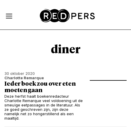
Skip and go to content
Directly to navigation
diner
30 oktober 2020
Charlotte Remarque
Ieder boek zou over eten
moeten gaan
Deze herfst haalt boekenredacteur
Charlotte Remarque veel voldoening uit de
smeuïge eetpassages in de literatuur. Als
ze goed geschreven zijn, zijn deze
namelijk net zo hongerstillend als een
maaltijd.