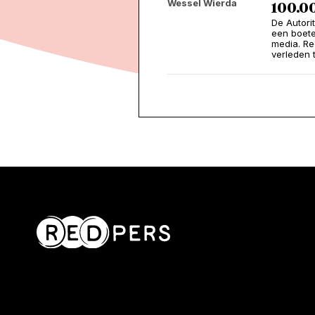
Wessel Wierda
100.0
De Autori
een boete
media. Re
verleden t