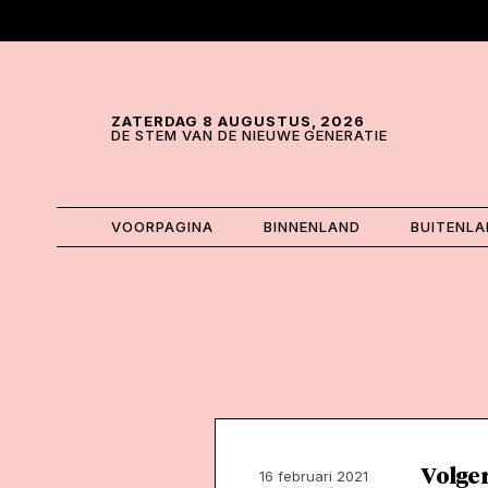
Skip and go to content
Directly to navigation
ZATERDAG 8 AUGUSTUS, 2026
DE STEM VAN DE NIEUWE GENERATIE
VOORPAGINA
BINNENLAND
BUITENL
Volger
16 februari 2021