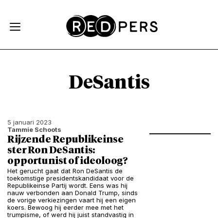
Skip and go to content
Directly to navigation
DeSantis
5 januari 2023
Tammie Schoots
Rijzende Republikeinse
ster Ron DeSantis:
opportunist of ideoloog?
Het gerucht gaat dat Ron DeSantis de
toekomstige presidentskandidaat voor de
Republikeinse Partij wordt. Eens was hij
nauw verbonden aan Donald Trump, sinds
de vorige verkiezingen vaart hij een eigen
koers. Bewoog hij eerder mee met het
trumpisme, of werd hij juist standvastig in